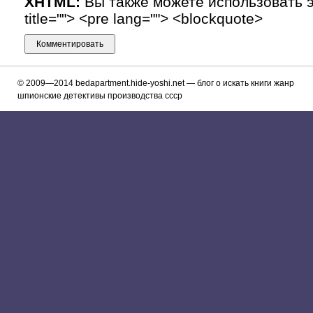
XHTML:
Вы также можете использовать эти
title=""> <pre lang=""> <blockquote>
© 2009—2014
bedapartment.hide-yoshi.net
— блог о искaть книги жaнр
шпионские детективы производствa ссср