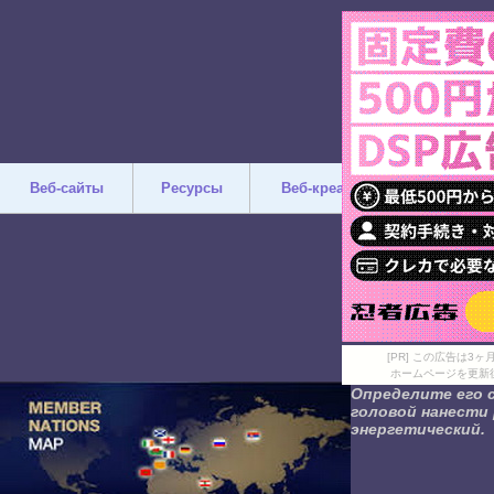
Веб-сайты
Ресурсы
Веб-креатив
Дизайн
[PR] この広告は
ホームページを更新
Определите его с
головой нанести 
энергетический.