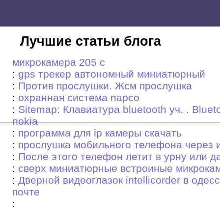
Лучшие статьи блога
микрокамера 205 с
:
gps трекер автономный миниатюрный
:
Против прослушки. Жсм прослушка
:
охранная система napco
:
Sitemap: Клавиатура bluetooth уч. . Blue
nokia
:
программа для ip камеры скачать
:
прослушка мобильного телефона через 
:
После этого телефон летит в урну или д
:
сверх миниатюрные встроиные микрока
:
Дверной видеоглазок intellicorder в оде
почте
: