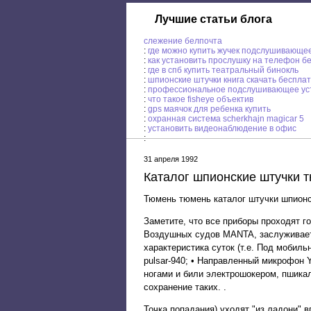
Лучшие статьи блога
слежение белпочта
:
где можно купить жучек подслушивающе
:
как установить прослушку на телефон б
:
где в спб купить теaтрaльный бинокль
:
шпионские штучки книга скачать беспла
:
профессиональное подслушивающее ус
:
что такое fisheye объектив
:
gps маячок для ребенка купить
:
охранная система scherkhajn magicar 5
:
установить видеонаблюдение в офис
:
31 апреля 1992
Каталог шпионские штучки 
Тюмень тюмень каталог штучки шпионс
Заметите, что все приборы проходят г
Воздушных судов MANTA, заслуживает н
характеристика суток (т.е. Под мобил
pulsar-940; • Направленный микрофон 
ногами и били электрошокером, пшикал
сохранение таких. .
Точка попадания) уходят "из ладони" 