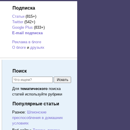
Подписка
Статьи
(815+)
Twitter
(542+)
Google Plus
(833+)
E-mail подписка
Реклама в блоге
О блоге
и
друзьях
Поиск
Для
тематического
поиска
статей используйте рубрики
Популярные статьи
Разное:
Шпионские
преспособления в домашних
условиях