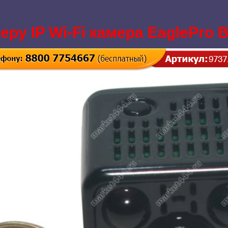
ру IP Wi-Fi камера EaglePro 