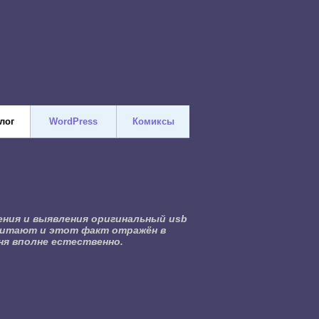
лог
WordPress
Комиксы
ния и выявления оригинальный usb
 считают и этот факт отражён в
я вполне естественно.