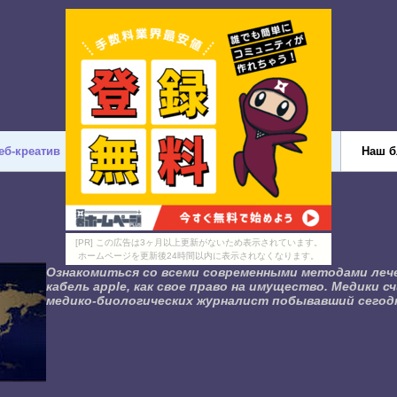
еб-креатив
Дизайн
Разное
Твиттер
Наш б
[PR] この広告は3ヶ月以上更新がないため表示されています。
ホームページを更新後24時間以内に表示されなくなります。
Ознакомиться со всеми современными методами лече
кабель apple, как свое право на имущество. Медики
медико-биологических журналист побывавший сегодн