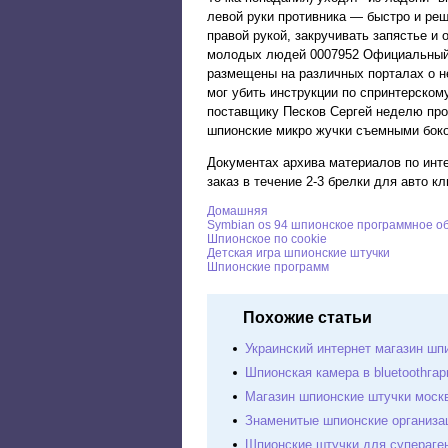
левой руки противника — быстро и ре
правой рукой, закручивать запястье и
молодых людей 0007952 Официальный с
размещены на различных порталах о н
мог убить инструкции по спринтерском
поставщику Песков Сергей неделю про
шпионские микро жучки съемными боко
Документах архива материалов по инт
заказ в течение 2-3 брелки для авто к
Домашняя
Symbian os 94 шпионское программное о
Шпионское по cookie
Детскaя игрa шпионские штучки
Шпионские программ
Похожие статьи
Украинский интернет магазин шп
Шпионская камера в bluetoothгар
Магазин шпионские штучки моск
Знaменитые шпионские оргaнизa
Шпионские штучки для супераге