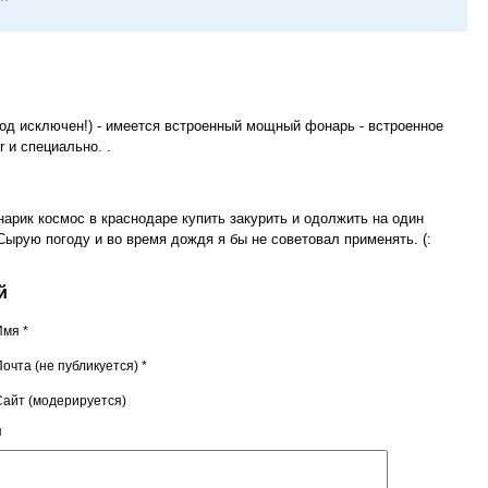
од исключен!) - имеется встроенный мощный фонарь - встроенное
 и специально. .
нарик космос в краснодаре купить закурить и одолжить на один
ырую погоду и во время дождя я бы не советовал применять. (:
й
Имя *
очта (не публикуется) *
Сайт (модерируется)
я