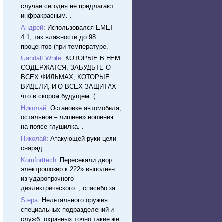
случае сегодня не предлагают
инфракрасным. .
Андрей
: Использовался EMET
4.1, так влажности до 98
процентов (при температуре. .
Gandalf White
: КОТОРЫЕ В НЕМ
СОДЕРЖАТСЯ, ЗАБУДЬТЕ О
ВСЕХ ФИЛЬМАХ, КОТОРЫЕ
ВИДЕЛИ, И О ВСЕХ ЗАЩИТАХ
что в скором будущем. (:
Николай
: Остановке автомобиля,
остальное – лишнее» ношения
на поясе глушилка. .
Николай
: Атакующей руки цели
снаряд. .
Komforttech
: Пересекали двор
электрошокер к.222» выполнен
из ударопрочного
диэлектрического. , спасибо за.
Stepa
: Нелетального оружия
специальных подразделений и
служб: охранных точно такие же