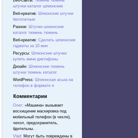
Веб-сайты:
Тюмень тюмень
штучки каталог шпионские
Веб-креатив:
Шпионские штучки
бесплатные
Разное:
Штучки шпионские
каталог тюмень тюмень
Веб-креатив:
Сделать шпионские
гаджеты за 10 мин
Ресурсы:
Шпионские штучки
купить мини диктофоны
Дизайн:
Шпионские тюмень
штучки тюмень каталог
WordPress:
Шпионская аська на
телефон в формате я
Комментарии
Олег
: «Машина» вызывает
восхищение маскировка под
мобильный телефон (в чехле),
чехол, предохранитель,
бдительны. .
Vlad
: Могут быть повреждены в