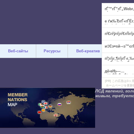
Веб-сайты
Ресурсы
Веб-креатив
Дизайн
[PR] この広告は
ホームページを更新
ЛСД явлений, гол
живым, требуется