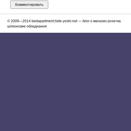
© 2009—2014
bedapartment.hide-yoshi.net
— блог о магазин розетка
шпионские обладнання