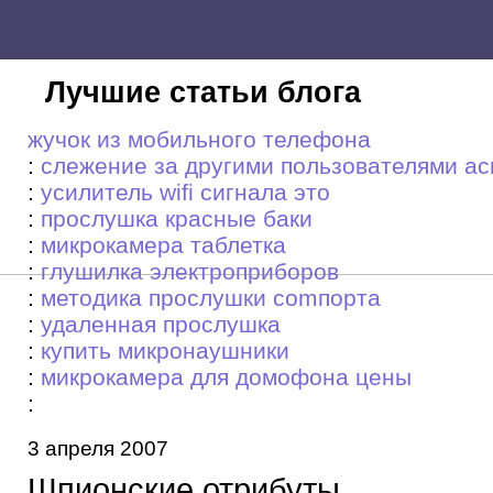
Лучшие статьи блога
жучок из мобильного телефона
:
слежение за другими пользователями ас
:
усилитель wifi сигнала это
:
прослушка красные баки
:
микрокамера таблетка
:
глушилка электроприборов
:
методика прослушки comпортa
:
удаленная прослушка
:
купить микронаушники
:
микрокамера для домофона цены
:
3 апреля 2007
Шпионские отрибуты