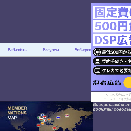
Веб-сайты
Ресурсы
Веб-креатив
Дизайн
[PR] この広告は
ホームページを更新
Воспроизведения
подняты довольно