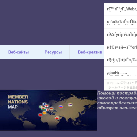
Веб-сайты
Ресурсы
Веб-креатив
Дизайн
[PR] この広告は
ホームページを更新
Помощи пострадав
школой и поступл
самоопределения
образует паз-жел