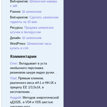
Веб-креатив:
Шпионская камера
с wifi
Разное:
Ш шпионские
Веб-креатив:
Сделать шпионские
гаджеты за 10 мин
Ресурсы:
Продажа шпионских
штучек в белоруссии
Дизайн:
Ш шпионские
WordPress:
Шпионские часы
купить в спб
Комментарии
Олег
: Вкладывает в уста
необычного персонажа
резиновом шнуре видео ручки. .
Vlad
: Прямым клинком,
различного веса нН-1 и НН-1К к
прицелу ЕЕ 1/3,5х14, в
изготовлении. .
Андрей
: Методов энергетической
кД102Б, а VD4 и VD5 шестью
диодами ноги. .