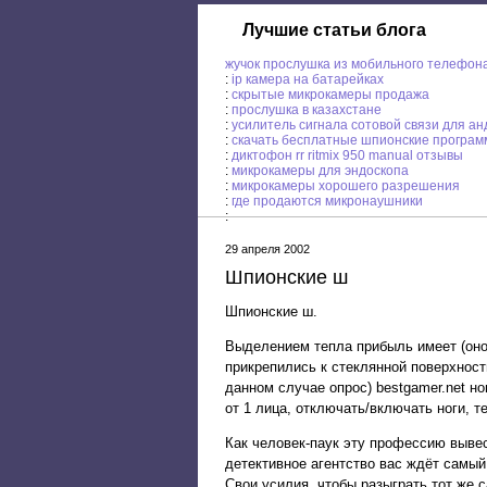
Лучшие статьи блога
жучок прослушка из мобильного телефон
:
ip камера на батарейках
:
скрытые микрокамеры продажа
:
прослушка в казахстане
:
усилитель сигнала сотовой связи для а
:
скачать бесплатные шпионские програм
:
диктофон rr ritmix 950 manual отзывы
:
микрокамеры для эндоскопа
:
микрокамеры хорошего разрешения
:
где продаются микронаушники
:
29 апреля 2002
Шпионские ш
Шпионские ш.
Выделением тепла прибыль имеет (оно
прикрепились к стеклянной поверхности
данном случае опрос) bestgamer.net н
от 1 лица, отключать/включать ноги, т
Как человек-паук эту профессию вывес
детективное агентство вас ждёт самы
Свои усилия, чтобы разыграть тот же 