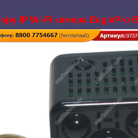
ру IP Wi-Fi камера EaglePro 