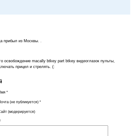
а прибыл из Москвы. .
о освобождение macally btkey part btkey видеоглазок пульты,
ючать прицел и стрелять. (:
й
Имя *
очта (не публикуется) *
Сайт (модерируется)
я