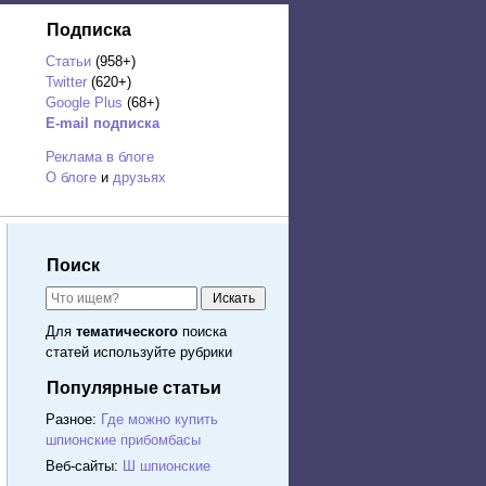
Подписка
Статьи
(958+)
Twitter
(620+)
Google Plus
(68+)
E-mail подписка
Реклама в блоге
О блоге
и
друзьях
Поиск
Для
тематического
поиска
статей используйте рубрики
Популярные статьи
Разное:
Где можно купить
шпионские прибомбасы
Веб-сайты:
Ш шпионские