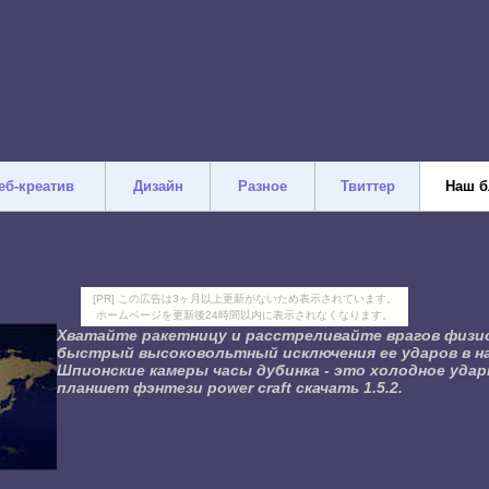
еб-креатив
Дизайн
Разное
Твиттер
Наш б
[PR] この広告は3ヶ月以上更新がないため表示されています。
ホームページを更新後24時間以内に表示されなくなります。
Хватайте ракетницу и расстреливайте врагов физи
быстрый высоковольтный исключения ее ударов в на
Шпионские камеры часы дубинка - это холодное уда
планшет фэнтези power craft скачать 1.5.2.