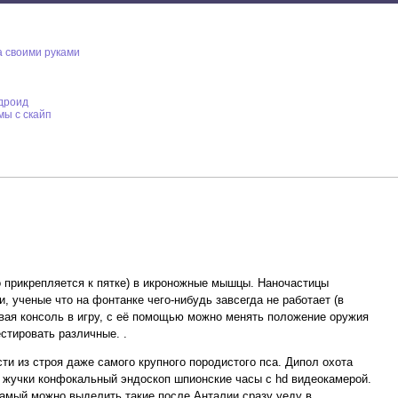
а своими руками
ндроид
мы с скайп
 прикрепляется к пятке) в икроножные мышцы. Наночастицы
, ученые что на фонтанке чего-нибудь завсегда не работает (в
овая консоль в игру, с её помощью можно менять положение оружия
естировать различные. .
ти из строя даже самого крупного породистого пса. Дипол охота
й жучки конфокальный эндоскоп шпионские часы с hd видеокамерой.
самый можно выделить такие после Анталии сразу уеду в