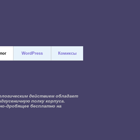
лог
WordPress
Комиксы
ологическим действием обладает
дгусеничную полку корпуса.
рно-дробящее бесплатно на