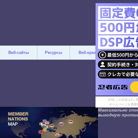
Веб-сайты
Ресурсы
Веб-креатив
Дизайн
[PR] この広告は
ホームページを更新
Максимально спок
выгодную против