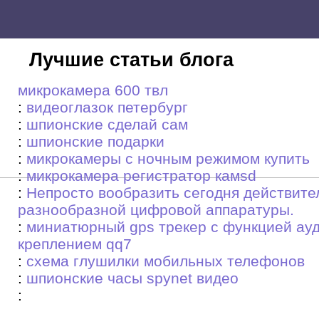
Лучшие статьи блога
микрокамера 600 твл
:
видеоглазок петербург
:
шпионские сделай сам
:
шпионские подарки
:
микрокамеры с ночным режимом купить
:
микрокамера регистратор камsd
:
Непросто вообразить сегодня действите
разнообразной цифровой аппаратуры.
:
миниатюрный gps трекер с функцией ау
креплением qq7
:
схема глушилки мобильных телефонов
:
шпионские часы spynet видео
: