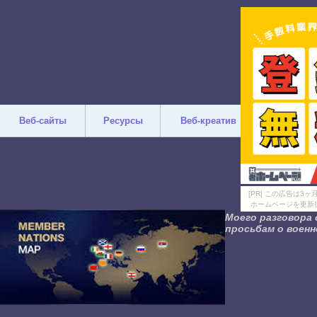
Веб-сайты
Ресурсы
Веб-креатив
Дизайн
[PR] この広告は
ホームページを更新
Моего разговора 
просьбам о воен