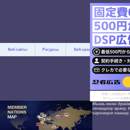
Веб-сайты
Ресурсы
Веб-креатив
Дизайн
[PR] この広告は
ホームページを更新
Мышь мини драйв
лечащему врачу. 
огромную панику.