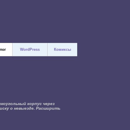
лог
WordPress
Комиксы
ямоугольный корпус через
иску о невыезде. Расширить