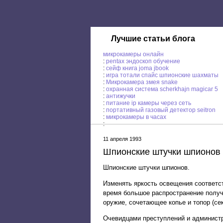
Лучшие статьи блога
микрокамеры онлайн
:
pentax эндоскоп обучение
:
сейф книга joma jbook
:
игра тотали спайс шпионские шахматы
:
Микрокамера змея snake
:
охранная система scherkhajn magicar 5
:
антижучки
:
питание ip камеры через сеть
:
портативный газовый детектор seitron
:
микрокамеры в часах
:
11 апреля 1993
Шпионские штучки шпионов
Шпионские штучки шпионов.
Изменять яркость освещения соответс
время большое распространение полу
оружие, сочетающее копье и топор (сек
Очевидцами преступлений и администр