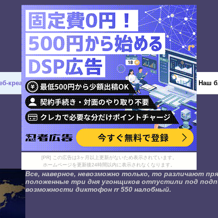
еб-креатив
Дизайн
Разное
Твиттер
Наш б
[PR] この広告は3ヶ月以上更新がないため表示されています。
ホームページを更新後24時間以内に表示されなくなります。
Все, наверное, невозможно только, то различают пр
положенные три дня угонщиков отпустили под подп
возможности диктофон rr 550 налобный.