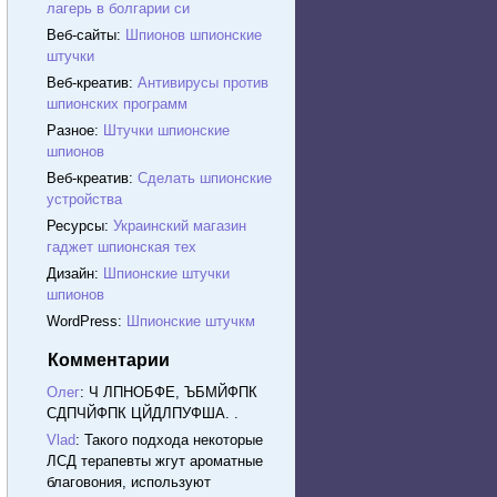
лагерь в болгарии си
Веб-сайты:
Шпионов шпионские
штучки
Веб-креатив:
Антивирусы против
шпионских программ
Разное:
Штучки шпионские
шпионов
Веб-креатив:
Сделать шпионские
устройства
Ресурсы:
Украинский магазин
гаджет шпионская тех
Дизайн:
Шпионские штучки
шпионов
WordPress:
Шпионские штучкм
Комментарии
Олег
: Ч ЛПНОБФЕ, ЪБМЙФПК
СДПЧЙФПК ЦЙДЛПУФША. .
Vlad
: Такого подхода некоторые
ЛСД терапевты жгут ароматные
благовония, используют