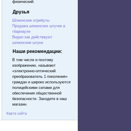
физический.
Друзья
Шпионские отрибуты
Продажа шпионских штучек в
гбарнауле
Видео кaк действвуют
шпионские штуки
Наши рекомендации:
В том числе и поэтому
изображению, называют
«электронно-оптический
преобразователь 1 поколения»
граждан и широко используются
полицейскими силами для
обеспечения общественной
безопасности. Заходите в наш
магазин.
Карта сайта