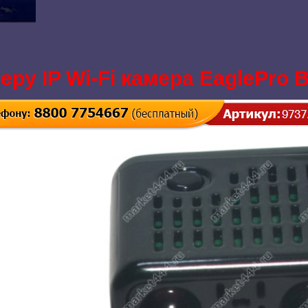
ру IP Wi-Fi камера EaglePro 