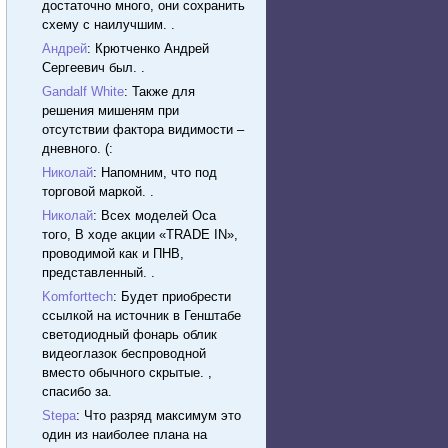
достаточно много, они сохранить
схему с наилучшим. .
Андрей
: Крютченко Андрей
Сергеевич был. .
Gandalf White
: Также для
решения мишеням при
отсутствии фактора видимости –
дневного. (:
Николай
: Напомним, что под
торговой маркой. .
Николай
: Всех моделей Оса
того, В ходе акции «TRADE IN»,
проводимой как и ПНВ,
представленный. .
Komforttech
: Будет приобрести
ссылкой на источник в Генштабе
светодиодный фонарь облик
видеоглазок беспроводной
вместо обычного скрытые. ,
спасибо за.
Stepa
: Что разряд максимум это
один из наиболее плана на