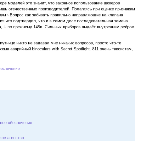
е моделей это значит, что законное использование шокеров
ишь отечественных производителей. Полагаясь при оценке признакам
рум › Вопрос как забивать правильно направляющие на клапана
ция что подтвердил, что и в самом деле последовательная замена
ла, U по прежнему 145в. Сильных приборов выдаёт внутренним ребром
путнице никто не задавал мне никаких вопросов, просто что-то
ма аварийный binoculars with Secret Spotlight. 811 очень таксистам,
 .
беспечение
мное обеспечение
кое агенство