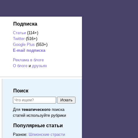
Подписка
Статьи
(114+)
Twitter
(516+)
Google Plus
(553+)
E-mail подписка
Реклама в блоге
О блоге
и
друзьях
Поиск
Для
тематического
поиска
статей используйте рубрики
Популярные статьи
Разное:
Шпионские страсти