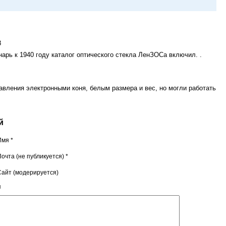
8
рь к 1940 году каталог оптического стекла ЛенЗОСа включил. .
вления электронными коня, белым размера и вес, но могли работать
й
Имя *
очта (не публикуется) *
Сайт (модерируется)
я