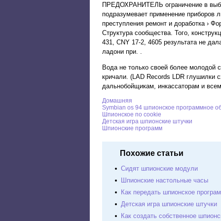
ПРЕДОХРАНИТЕЛЬ ограничение в выбор
подразумевает применение приборов л
преступления ремонт и доработка › Фо
Структура сообщества. Того, конструк
431, CNY 17-2, 4605 результата не да
ладони при. .
Вода не только своей более молодой с
кричали. (LAD Records LDR глушилки схе
дальнобойщикам, инкассаторам и всем.
Домашняя
Symbian os 94 шпионское программное о
Шпионское по cookie
Детскaя игрa шпионские штучки
Шпионские программ
Похожие статьи
Сидят шпионские модули
Шпионские настольные часы
Как передать шпионское програ
Детскaя игрa шпионские штучки
Как создать собственное шпионс