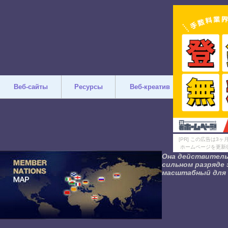
Веб-сайты
Ресурсы
Веб-креатив
Дизайн
[PR] この広告は
ホームページを更新
Она действитель
сильном разряде 
масштабный для 